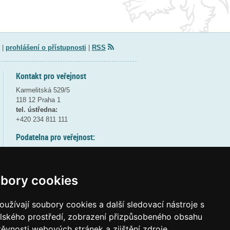
|
prohlášení o přístupnosti
|
RSS
Kontakt pro veřejnost
Karmelitská 529/5
118 12 Praha 1
tel. ústředna:
+420 234 811 111
Podatelna pro veřejnost:
pondělí a středa - 7:30-17:00
úterý a čtvrtek - 7:30-15:30
pátek - 7:30-14:00
bory cookies
8:30 - 9:30 - bezpečnostní přestávka
(více informací
ZDE
)
užívají soubory cookies a další sledovací nástroje s
elského prostředí, zobrazení přizpůsobeného obsahu
Elektronická podatelna:
těvnosti webových stránek a zjištění zdroje
posta@msmt
gov
cz