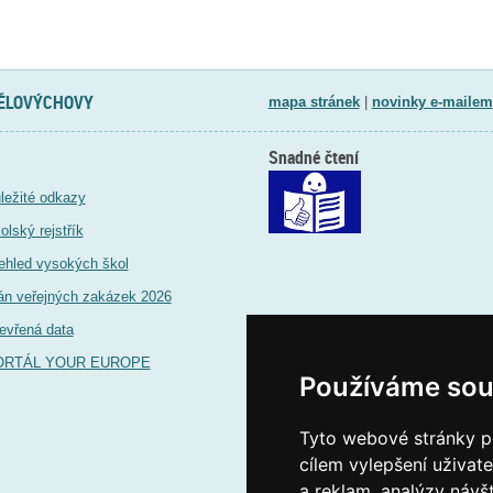
TĚLOVÝCHOVY
mapa stránek
|
novinky e-mailem
Snadné čtení
ležité odkazy
olský rejstřík
ehled vysokých škol
án veřejných zakázek 2026
evřená data
ORTÁL YOUR EUROPE
Používáme sou
Tyto webové stránky po
cílem vylepšení uživat
a reklam, analýzy návš