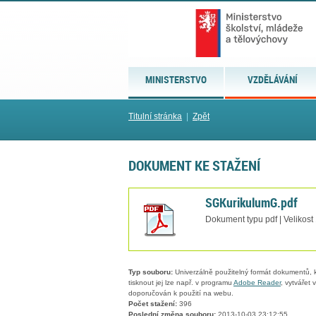
MINISTERSTVO
VZDĚLÁVÁNÍ
Titulní stránka
|
Zpět
DOKUMENT KE STAŽENÍ
SGKurikulumG.pdf
Dokument typu pdf | Velikost
Typ souboru:
Univerzálně použitelný formát dokumentů, kt
tisknout jej lze např. v programu
Adobe Reader
, vytvářet
doporučován k použití na webu.
Počet stažení:
396
Poslední změna souboru:
2013-10-03 23:12:55