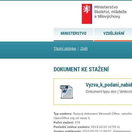
MINISTERSTVO
VZDĚLÁVÁNÍ
Titulní stránka
|
Zpět
DOKUMENT KE STAŽENÍ
Vyzva_k_podani_nabid
Dokument typu doc | Velikost
Typ souboru:
Textový dokument Microsoft Office, vytvořený
OpenOffice.org od verze 2.
Počet stažení:
376
Poslední změna souboru:
2013-10-10 10:53:11
Soubor publikován:
2010-05-26 11:06:07, Administrator