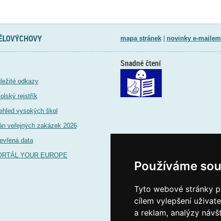
TĚLOVÝCHOVY
mapa stránek
|
novinky e-mailem
Snadné čtení
ležité odkazy
olský rejstřík
ehled vysokých škol
án veřejných zakázek 2026
evřená data
ORTÁL YOUR EUROPE
Používáme sou
Tyto webové stránky po
cílem vylepšení uživat
a reklam, analýzy návš