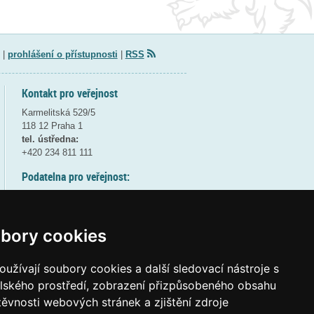
|
prohlášení o přístupnosti
|
RSS
Kontakt pro veřejnost
Karmelitská 529/5
118 12 Praha 1
tel. ústředna:
+420 234 811 111
Podatelna pro veřejnost:
pondělí a středa - 7:30-17:00
úterý a čtvrtek - 7:30-15:30
pátek - 7:30-14:00
bory cookies
8:30 - 9:30 - bezpečnostní přestávka
(více informací
ZDE
)
užívají soubory cookies a další sledovací nástroje s
elského prostředí, zobrazení přizpůsobeného obsahu
Elektronická podatelna:
těvnosti webových stránek a zjištění zdroje
posta@msmt
gov
cz