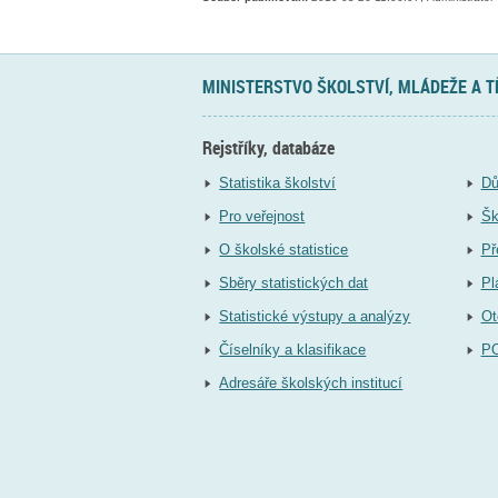
MINISTERSTVO ŠKOLSTVÍ, MLÁDEŽE A 
Rejstříky, databáze
Statistika školství
Dů
Pro veřejnost
Šk
O školské statistice
Př
Sběry statistických dat
Pl
Statistické výstupy a analýzy
Ot
Číselníky a klasifikace
P
Adresáře školských institucí