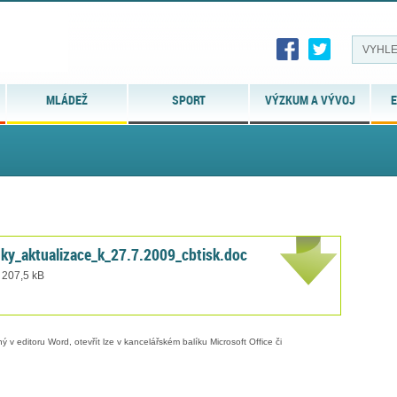
MLÁDEŽ
SPORT
VÝZKUM A VÝVOJ
E
ky_aktualizace_k_27.7.2009_cbtisk.doc
 207,5 kB
 v editoru Word, otevřít lze v kancelářském balíku Microsoft Office či