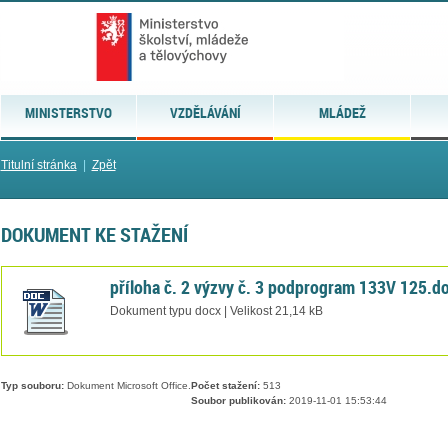
MINISTERSTVO
VZDĚLÁVÁNÍ
MLÁDEŽ
Titulní stránka
|
Zpět
DOKUMENT KE STAŽENÍ
příloha č. 2 výzvy č. 3 podprogram 133V 125.d
Dokument typu docx | Velikost 21,14 kB
Typ souboru:
Dokument Microsoft Office.
Počet stažení:
513
Soubor publikován:
2019-11-01 15:53:44