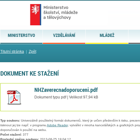
MINISTERSTVO
VZDĚLÁVÁNÍ
MLÁDEŽ
Titulní stránka
|
Zpět
DOKUMENT KE STAŽENÍ
NHZaverecnadoporuceni.pdf
Dokument typu pdf | Velikost 97,94 kB
Typ souboru:
Univerzálně použitelný formát dokumentů, který je určen především k tisku, prezen
tisknout jej lze např. v programu
Adobe Reader
, vytvářet v mnoha kancelářských a grafických pr
doporučován k použití na webu.
Počet stažení:
377
Poslední změna souboru:
2013-08-25 19:04:12