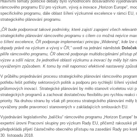
Hlavními tématy politické debaty bylo vyhodnocení dosavadního vyjednávání l
rámcového programu EU pro výzkum, vývoj a inovace „Horizon Europe“, modi
specifického programu, dále oblast šíření výzkumné excelence v rámci EU, st
strategického plánování programu.
„
ČR bude podporovat takové podmínky, které zajistí zapojení všech relevant
strategického plánování rámcového programu s cílem co možná nejvíce maxi
o šíření excelence, ČR podporuje implementaci principu „Widening“, kde lze
dopady právě na výzkum a vývoj v ČR,“
uvedl na jednání náměstek
Doleček
pilíře rámcového programu, ČR obecně podporuje multidisciplinární přístup p
výzev a sdílí názor, že jednotlivé oblasti výzkumu a inovací by měly být 
vyváženým způsobem. K tomu by měl napomoci efektivně nastavený způsob 
V průběhu projednávání procesu strategického plánování rámcového program
potřebu řešit potřeby sektorových politik a podporu pro rychlejší šíření výs
průlomových inovací. Strategické plánování by mělo stanovit víceletou vizi p
strategických programů a zachovat dostatečnou flexibilitu pro rychlou reakc
priority. Na druhou stranu by však při procesu strategického plánování měly 
vyváženy podle pravomocí stanovených v zakládajících smlouvách EU.
Vyjednávání legislativního „balíčku“ rámcového programu „Horizon Europe“ 
expertní úrovni Pracovní skupiny pro výzkum Rady EU, přičemž rakouské p
předpokládá přijetí částečného obecného přístupu na zasedání Rady pro k
30. listopadu 2018.