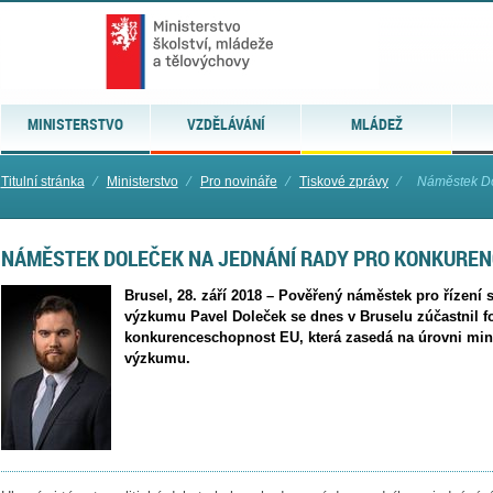
MINISTERSTVO
VZDĚLÁVÁNÍ
MLÁDEŽ
Titulní stránka
⁄
Ministerstvo
⁄
Pro novináře
⁄
Tiskové zprávy
⁄
Náměstek Do
NÁMĚSTEK DOLEČEK NA JEDNÁNÍ RADY PRO KONKURE
Brusel, 28. září 2018 – Pověřený náměstek pro řízení 
výzkumu Pavel Doleček se dnes v Bruselu zúčastnil f
konkurenceschopnost EU, která zasedá na úrovni mi
výzkumu.