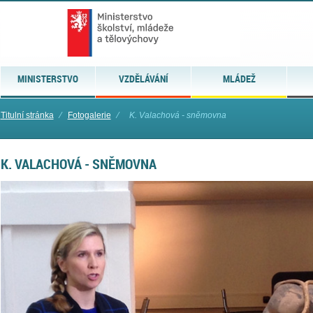
MINISTERSTVO
VZDĚLÁVÁNÍ
MLÁDEŽ
Titulní stránka
⁄
Fotogalerie
⁄
K. Valachová - sněmovna
K. VALACHOVÁ - SNĚMOVNA