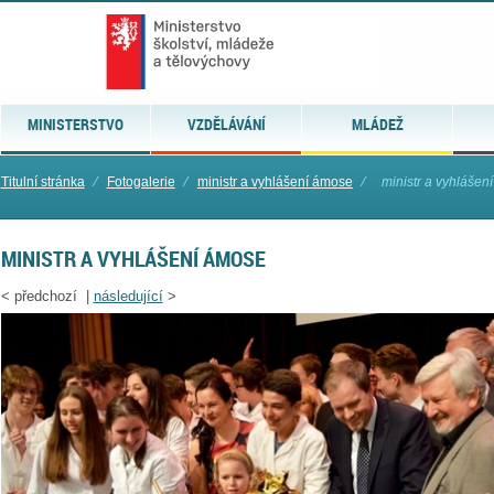
MINISTERSTVO
VZDĚLÁVÁNÍ
MLÁDEŽ
Titulní stránka
⁄
Fotogalerie
⁄
ministr a vyhlášení ámose
⁄
ministr a vyhlášen
MINISTR A VYHLÁŠENÍ ÁMOSE
<
předchozí |
následující
>