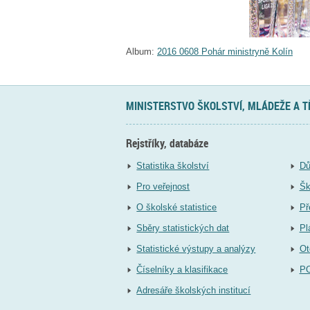
Album:
2016 0608 Pohár ministryně Kolín
MINISTERSTVO ŠKOLSTVÍ, MLÁDEŽE A 
Rejstříky, databáze
Statistika školství
Dů
Pro veřejnost
Šk
O školské statistice
Př
Sběry statistických dat
Pl
Statistické výstupy a analýzy
Ot
Číselníky a klasifikace
P
Adresáře školských institucí