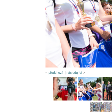
<
předchozí
|
následující
>