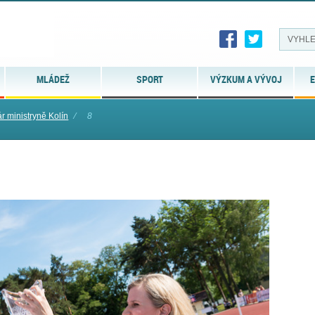
MLÁDEŽ
SPORT
VÝZKUM A VÝVOJ
E
 ministryně Kolín
⁄
8