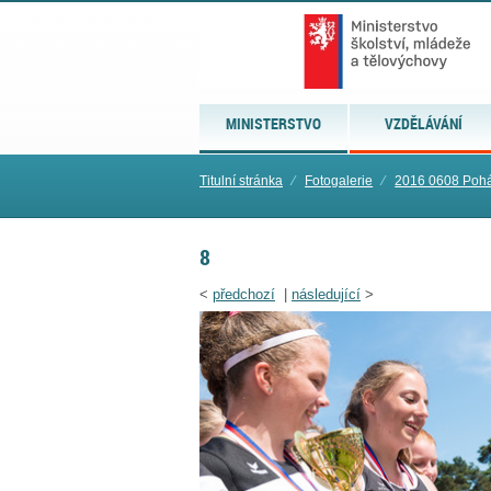
MINISTERSTVO
VZDĚLÁVÁNÍ
Titulní stránka
⁄
Fotogalerie
⁄
2016 0608 Pohár
8
<
předchozí
|
následující
>