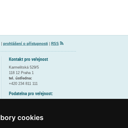
|
prohlášení o přístupnosti
|
RSS
Kontakt pro veřejnost
Karmelitská 529/5
118 12 Praha 1
tel. ústředna:
+420 234 811 111
Podatelna pro veřejnost:
pondělí a středa - 7:30-17:00
úterý a čtvrtek - 7:30-15:30
pátek - 7:30-14:00
bory cookies
8:30 - 9:30 - bezpečnostní přestávka