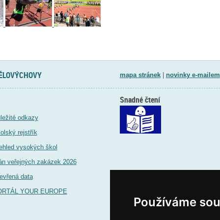
TĚLOVÝCHOVY
mapa stránek
|
novinky e-mailem
Snadné čtení
ležité odkazy
olský rejstřík
ehled vysokých škol
án veřejných zakázek 2026
evřená data
ORTÁL YOUR EUROPE
Používáme sou