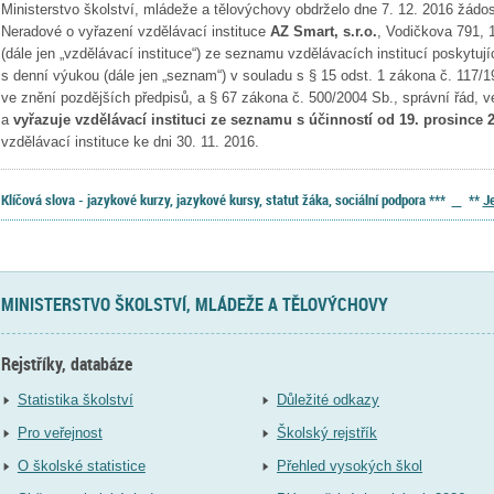
Ministerstvo školství, mládeže a tělovýchovy obdrželo dne 7. 12. 2016 žádos
Neradové o vyřazení vzdělávací instituce
AZ Smart, s.r.o.
, Vodičkova 791, 
(dále jen „vzdělávací instituce“) ze seznamu vzdělávacích institucí poskytují
s denní výukou (dále jen „seznam“) v souladu s § 15 odst. 1 zákona č. 117/19
ve znění pozdějších předpisů, a § 67 zákona č. 500/2004 Sb., správní řád, v
a
vyřazuje vzdělávací instituci ze seznamu s účinností od 19. prosince 
vzdělávací instituce ke dni 30. 11. 2016.
Klíčová slova - jazykové kurzy, jazykové kursy, statut žáka, sociální podpora ***
**
J
MINISTERSTVO ŠKOLSTVÍ, MLÁDEŽE A TĚLOVÝCHOVY
Rejstříky, databáze
Statistika školství
Důležité odkazy
Pro veřejnost
Školský rejstřík
O školské statistice
Přehled vysokých škol