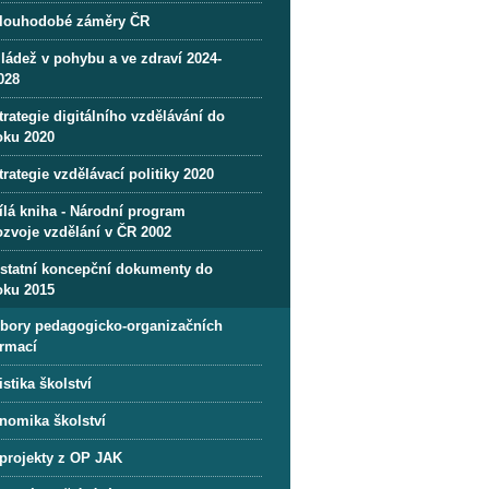
louhodobé záměry ČR
ládež v pohybu a ve zdraví 2024-
028
trategie digitálního vzdělávání do
oku 2020
trategie vzdělávací politiky 2020
ílá kniha - Národní program
ozvoje vzdělání v ČR 2002
statní koncepční dokumenty do
oku 2015
bory pedagogicko-organizačních
ormací
istika školství
nomika školství
 projekty z OP JAK