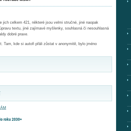
ich celkem 421, některé jsou velmi stručné, jiné naopak
úpravu textu, jiné zajímavé myšlenky, souhlasná či nesouhlasná
aldy dobré praxe.
 Tam, kde si autoři přáli zůstat v anonymitě, bylo jméno
F
TÁM
 do roku 2030+