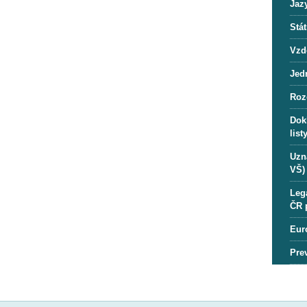
Jaz
Stát
Vzd
Jedn
Roz
Dok
lis
Uzn
VŠ)
Lega
ČR 
Eur
Pre