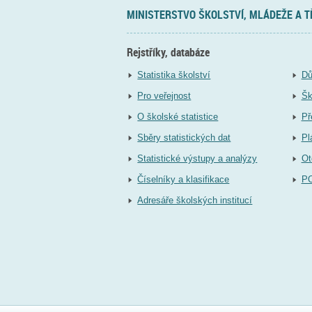
MINISTERSTVO ŠKOLSTVÍ, MLÁDEŽE A 
Rejstříky, databáze
Statistika školství
Dů
Pro veřejnost
Šk
O školské statistice
Př
Sběry statistických dat
Pl
Statistické výstupy a analýzy
Ot
Číselníky a klasifikace
P
Adresáře školských institucí