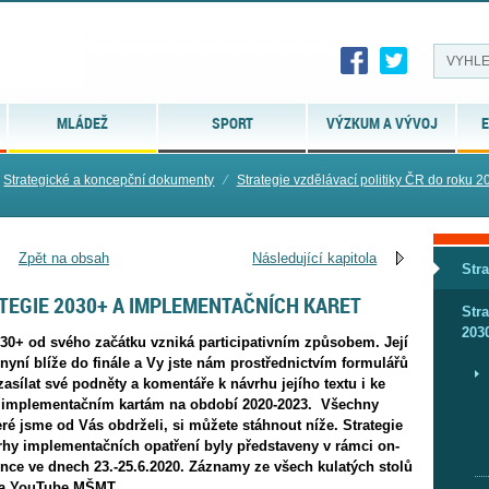
MLÁDEŽ
SPORT
VÝZKUM A VÝVOJ
E
Strategické a koncepční dokumenty
⁄
Strategie vzdělávací politiky ČR do roku 
Zpět na obsah
Následující kapitola
Str
TEGIE 2030+ A IMPLEMENTAČNÍCH KARET
Stra
203
030+ od svého začátku vzniká participativním způsobem. Její
 nyní blíže do finále a Vy jste nám prostřednictvím formulářů
zasílat své podněty a komentáře k návrhu jejího textu i ke
 implementačním kartám na období 2020-2023. Všechny
eré jsme od Vás obdrželi, si můžete stáhnout níže. Strategie
rhy implementačních opatření byly představeny v rámci on-
ence ve dnech 23.-25.6.2020. Záznamy ze všech kulatých stolů
na YouTube MŠMT