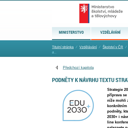
MINISTERSTVO
VZDĚLÁVÁNÍ
Titulní stránka
⁄
Vzdělávání
⁄
Školství v ČR
⁄
a...
Předchozí kapitola
PODNĚTY K NÁVRHU TEXTU STRA
Strategie 2
příprava se
níže mohli 
konkrétním
podněty, kt
2030+ i náv
line konfer
naleznete 