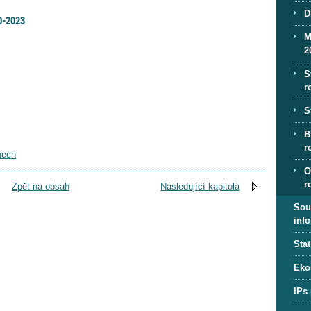
D
0-2023
M
2
S
r
S
B
r
nech
O
r
Zpět na obsah
Následující kapitola
Sou
inf
Stat
Eko
IPs