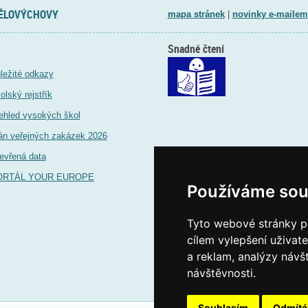
TĚLOVÝCHOVY
mapa stránek
|
novinky e-mailem
Snadné čtení
ležité odkazy
olský rejstřík
ehled vysokých škol
án veřejných zakázek 2026
evřená data
ORTÁL YOUR EUROPE
Používáme sou
Tyto webové stránky po
cílem vylepšení uživat
a reklam, analýzy návš
návštěvnosti.
Souhlasím
Odmít