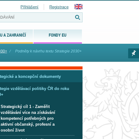
Přihlášení
Registrace
U A ZAHRANIČÍ
FONDY EU
2030+
⁄
Podněty k návrhu textu Strategie 2030+
ategické a koncepční dokumenty
tegie vzdělávací politiky ČR do roku
0+
Strategický cíl 1 - Zaměřit
vzdělávání více na získávání
kompetencí potřebných pro
aktivní občanský, profesní a
osobní život