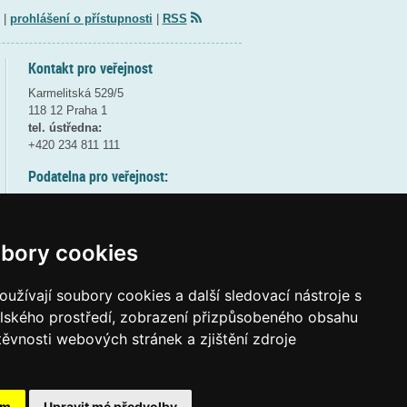
|
prohlášení o přístupnosti
|
RSS
Kontakt pro veřejnost
Karmelitská 529/5
118 12 Praha 1
tel. ústředna:
+420 234 811 111
Podatelna pro veřejnost:
pondělí a středa - 7:30-17:00
úterý a čtvrtek - 7:30-15:30
pátek - 7:30-14:00
bory cookies
8:30 - 9:30 - bezpečnostní přestávka
(více informací
ZDE
)
užívají soubory cookies a další sledovací nástroje s
elského prostředí, zobrazení přizpůsobeného obsahu
Elektronická podatelna:
těvnosti webových stránek a zjištění zdroje
posta@msmt.gov.cz
ID datové schránky:
vidaawt
ám
Upravit mé předvolby