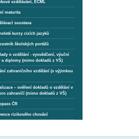
ykové vzdělávání, ECML
ní maturita
ělávací soustava
oleté kurzy cizích jazyků
cestník školských portálů
lady o vzdělání - vysvědčení, výuční
ty a diplomy (mimo dokladů z VŠ)
ání zahraničního vzdělání (s výjimkou
lizace – ověření dokladů o vzdělání v
pro zahraničí (mimo dokladů z VŠ)
opass ČR
vence rizikového chování