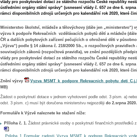
vlády pro poskytování dotací ze státního rozpočtu České republiky ne
ústředními orgány státní správy“ (usnesení vlády č. 657 ze dne 6. srpna 
rámci disponibilních zdrojů určených pro kalendářní rok 2020, které činí
Ministerstvo školství, mládeže a tělovýchovy (dále jen „ministerstvo“) v
výzvu k podpoře Rekreačních vzdělávacích pobytů
dětí a mládeže (dál
ČR a dalších pobytových zařízení pečujících o ohrožené děti v působnost
„Výzva“) podle § 14 zákona č. 218/2000 Sb., o rozpočtových pravidlech
souvisejících zákonů (rozpočtová pravidla), ve znění pozdějších předp
vlády pro poskytování dotací ze státního rozpočtu České republiky ne
ústředními orgány státní správy“ (usnesení vlády č. 657 ze dne 6. srpna 
rámci disponibilních zdrojů určených pro kalendářní rok 2020, které činí
Znění výzvy
Vyzva_MSMT_k_podpore_Rekreacnich_pobytu_deti_C.j.
MB
)
Žádost o poskytnutí dotace v jednom vyhotovení podle odst. 3 písm. a) nebo
odst. 3 písm. c) musí být doručena ministerstvu nejpozději
do 2.srpna 2020.
Formuláře k Výzvě naleznete ke stažení níže:
Příloha č. 1.
Žádost právnické osoby o poskytnutí finančních prostředků z
Priloha_1_Formular_zadosti_Vyzva_MSMT_k_podpore_Rekreacnich_vzde