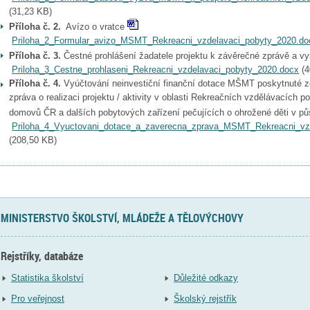
(
31,23 KB
)
Příloha č. 2.
Avízo o vratce
Priloha_2_Formular_avizo_MSMT_Rekreacni_vzdelavaci_pobyty_2020.do
Příloha č. 3.
Čestné prohlášení žadatele projektu k závěrečné zprávě a v
Priloha_3_Cestne_prohlaseni_Rekreacni_vzdelavaci_pobyty_2020.docx
(
4
Příloha č. 4.
Vyúčtování neinvestiční finanční dotace MŠMT poskytnuté z
zpráva o realizaci projektu / aktivity v oblasti Rekreačních vzdělávacích 
domovů ČR a dalších pobytových zařízení pečujících o ohrožené děti v pů
Priloha_4_Vyuctovani_dotace_a_zaverecna_zprava_MSMT_Rekreacni_vz
(
208,50 KB
)
MINISTERSTVO ŠKOLSTVÍ, MLÁDEŽE A TĚLOVÝCHOVY
Rejstříky, databáze
Statistika školství
Důležité odkazy
Pro veřejnost
Školský rejstřík