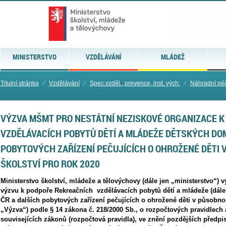
MINISTERSTVO
VZDĚLÁVÁNÍ
MLÁDEŽ
Titulní stránka
⁄
Vzdělávání
⁄
Spec.vzděl., prevence, inst. vých.
⁄
Náhradní péč
VÝZVA MŠMT PRO NESTÁTNÍ NEZISKOVÉ ORGANIZACE 
VZDĚLÁVACÍCH POBYTŮ DĚTÍ A MLÁDEŽE DĚTSKÝCH DO
POBYTOVÝCH ZAŘÍZENÍ PEČUJÍCÍCH O OHROŽENÉ DĚTI 
ŠKOLSTVÍ PRO ROK 2020
Ministerstvo školství, mládeže a tělovýchovy (dále jen „ministerstvo“) v
výzvu k podpoře Rekreačních vzdělávacích pobytů dětí a mládeže (dále
ČR a dalších pobytových zařízení pečujících o ohrožené děti v působnost
„Výzva“) podle § 14 zákona č. 218/2000 Sb., o rozpočtových pravidlech
souvisejících zákonů (rozpočtová pravidla), ve znění pozdějších předp