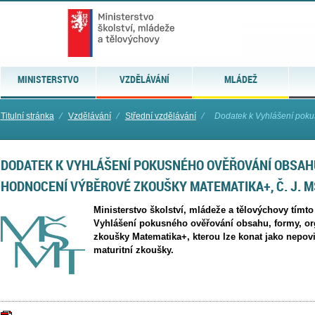
MINISTERSTVO
VZDĚLÁVÁNÍ
MLÁDEŽ
Titulní stránka
⁄
Vzdělávání
⁄
Střední vzdělávání
⁄
Dodatek k Vyhlášení poku
DODATEK K VYHLÁŠENÍ POKUSNÉHO OVĚŘOVÁNÍ OBSAHU
HODNOCENÍ VÝBĚROVÉ ZKOUŠKY MATEMATIKA+, Č. J. M
Ministerstvo školství, mládeže a tělovýchovy tímt
Vyhlášení pokusného ověřování obsahu, formy, o
zkoušky Matematika+, kterou lze konat jako nepov
maturitní zkoušky.