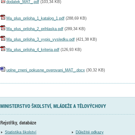
dodatek_MAT_.pdf
(
103,34 KB
)
Ma_plus_priloha_1_katalog_1.pdf
(
288,69 KB
)
Ma_plus_priloha_2_prihlaska.pdf
(
289,34 KB
)
Ma_plus_priloha_3_vypis_vysledku.pdf
(
421,38 KB
)
Ma_plus_priloha_4_kriteria.pdf
(
126,93 KB
)
uplne_zneni_pokusne_overovani_MAT_.docx
(
30,32 KB
)
MINISTERSTVO ŠKOLSTVÍ, MLÁDEŽE A TĚLOVÝCHOVY
Rejstříky, databáze
Statistika školství
Důležité odkazy