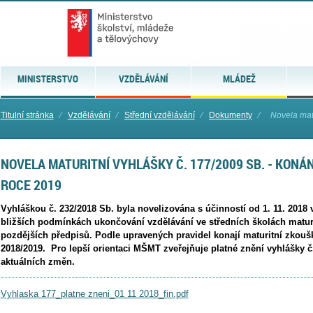
MINISTERSTVO
VZDĚLÁVÁNÍ
MLÁDEŽ
Titulní stránka
⁄
Vzdělávání
⁄
Střední vzdělávání
⁄
Dokumenty
⁄
Novela matu
NOVELA MATURITNÍ VYHLÁŠKY Č. 177/2009 SB. - KONÁ
ROCE 2019
Vyhláškou č. 232/2018 Sb. byla novelizována s účinností od 1. 11. 2018 
bližších podmínkách ukončování vzdělávání ve středních školách matur
pozdějších předpisů. Podle upravených pravidel konají maturitní zkouš
2018/2019. Pro lepší orientaci MŠMT zveřejňuje platné znění vyhlášky 
aktuálních změn.
Vyhlaska 177_platne zneni_01 11 2018_fin.pdf