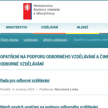
MINISTERSTVO
VZDĚLÁVÁNÍ
MLÁDEŽ
Titulní stránka
⁄
Vzdělávání
⁄
Střední vzdělávání
⁄
Opatření na podporu odbor
OPATŘENÍ NA PODPORU ODBORNÉHO VZDĚLÁVÁNÍ A ČIN
ODBORNÉ VZDĚLÁVÁNÍ
Rada pro odborné vzdělávání
Pondělí, 9. prosinec 2024 / Publikoval:
Návratová Lenka
Návrh nových opatření na podporu odborného vzdělávání