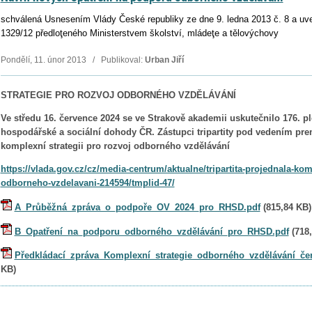
schválená Usnesením Vlády České republiky ze dne 9. ledna 2013 č. 8 a uvede
1329/12 předloţeného Ministerstvem školství, mládeţe a tělovýchovy
Pondělí, 11. únor 2013 / Publikoval:
Urban Jiří
STRATEGIE PRO ROZVOJ ODBORNÉHO VZDĚLÁVÁNÍ
Ve středu 16. července 2024 se ve Strakově akademii uskutečnilo 176. p
hospodářské a sociální dohody ČR. Zástupci tripartity pod vedením prem
komplexní strategii pro rozvoj odborného vzdělávání
https://vlada.gov.cz/cz/media-centrum/aktualne/tripartita-projednala-komp
odborneho-vzdelavani-214594/tmplid-47/
A_Průběžná_zpráva_o_podpoře_OV_2024_pro_RHSD.pdf
(
815,84 KB
)
B_Opatření_na_podporu_odborného_vzdělávání_pro_RHSD.pdf
(
718
Předkládací_zpráva_Komplexní_strategie_odborného_vzdělávání_č
KB
)