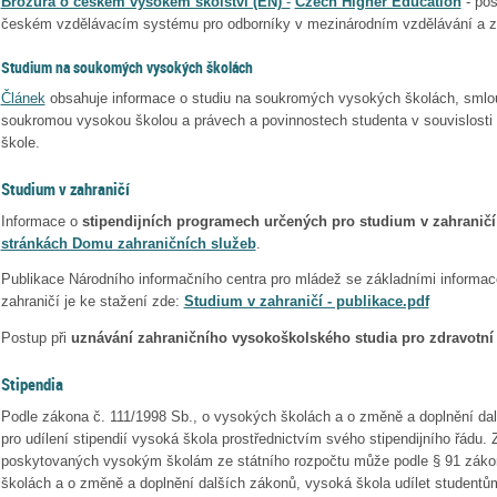
Brožura o českém vysokém školství (EN)
-
Czech Higher Education
- po
českém vzdělávacím systému pro odborníky v mezinárodním vzdělávání a z
Studium na soukomých vysokých školách
Článek
obsahuje informace o studiu na soukromých vysokých školách, sml
soukromou vysokou školou a právech a povinnostech studenta v souvislost
škole.
Studium v zahraničí
Informace o
stipendijních programech určených pro studium v zahraničí
stránkách Domu zahraničních služeb
.
Publikace Národního informačního centra pro mládež se základními informa
zahraničí je ke stažení zde:
Studium v zahraničí - publikace.pdf
Postup při
uznávání zahraničního vysokoškolského studia pro zdravotní 
Stipendia
Podle zákona č. 111/1998 Sb., o vysokých školách a o změně a doplnění da
pro udílení stipendií vysoká škola prostřednictvím svého stipendijního řádu.
poskytovaných vysokým školám ze státního rozpočtu může podle § 91 zákon
školách a o změně a doplnění dalších zákonů, vysoká škola udílet studentů