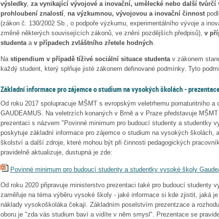
výsledky
,
za vynikající vývojové a inovační, umělecké nebo další tvůrčí 
prohloubení znalostí
,
na výzkumnou, vývojovou a inovační činnost
podl
(zákon č. 130/2002 Sb., o podpoře výzkumu, experimentálního vývoje a inova
změně některých souvisejících zákonů, ve znění pozdějších předpisů),
v pří
studenta
a
v případech zvláštního zřetele hodných
.
Na
stipendium v případě tíživé sociální situace studenta
v zákonem stano
každý student, který splňuje jisté zákonem definované podmínky. Tyto podm
Základní informace pro zájemce o studium na vysokých školách - prezenta
Od roku 2017 spolupracuje MŠMT s evropským veletrhemu pomaturitního a c
GAUDEAMUS. Na veletrzích konaných v Brně a v Praze představuje MŠMT v
prezentaci s názvem "Povinné minimum pro budoucí studenty a studentky vy
poskytuje základní informace pro zájemce o studium na vysokých školách, 
školství a další zdroje, které mohou být při činnosti pedagogických pracovn
pravidelně aktualizuje, dustupná je zde:
Povinné minimum pro budoucí studenty a studentky vysoké školy Gaud
Od roku 2020 připravuje ministerstvo prezentaci také pro budoucí studenty 
zaměřuje na téma výběru vysoké školy - jaké informace si kde zjistit, jaká j
náklady vysokoškoláka čekají. Základním poselstvím prezentzace a rozhoduj
oboru je "zda vás studium baví a vidíte v něm smysl". Prezentace se pravide