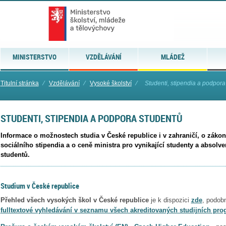
MINISTERSTVO
VZDĚLÁVÁNÍ
MLÁDEŽ
Titulní stránka
⁄
Vzdělávání
⁄
Vysoké školství
⁄
Studenti, stipendia a podpora
STUDENTI, STIPENDIA A PODPORA STUDENTŮ
Informace o možnostech studia v České republice i v zahraničí, o zák
sociálního stipendia a o ceně ministra pro vynikající studenty a absolv
studentů.
Studium v České republice
Přehled všech vysokých škol v České republice
je k dispozici
zde
, podob
fulltextové vyhledávání v seznamu všech akreditovaných studijních pr