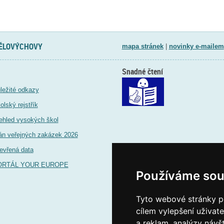
TĚLOVÝCHOVY
mapa stránek
|
novinky e-mailem
Snadné čtení
ležité odkazy
olský rejstřík
ehled vysokých škol
án veřejných zakázek 2026
evřená data
ORTÁL YOUR EUROPE
Používáme sou
Tyto webové stránky po
cílem vylepšení uživat
a reklam, analýzy návš