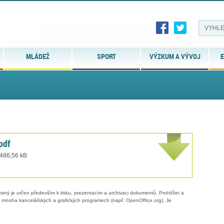
MLÁDEŽ
SPORT
VÝZKUM A VÝVOJ
E
pdf
 486,56 kB
erý je určen především k tisku, prezentacím a archivaci dokumentů. Prohlížet a
 v mnoha kancelářských a grafických programech (např. OpenOffice.org). Je