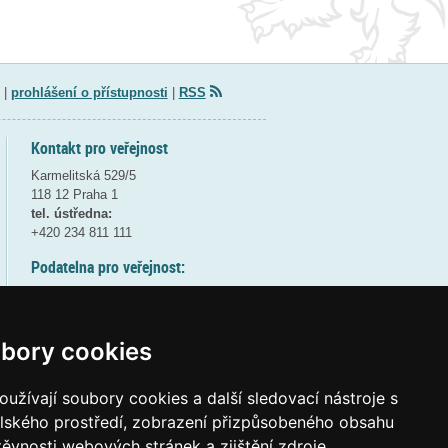
|
prohlášení o přístupnosti
|
RSS
Kontakt pro veřejnost
Karmelitská 529/5
118 12 Praha 1
tel. ústředna:
+420 234 811 111
Podatelna pro veřejnost:
pondělí a středa - 7:30-17:00
úterý a čtvrtek - 7:30-15:30
pátek - 7:30-14:00
bory cookies
8:30 - 9:30 - bezpečnostní přestávka
(více informací
ZDE
)
užívají soubory cookies a další sledovací nástroje s
elského prostředí, zobrazení přizpůsobeného obsahu
Elektronická podatelna:
těvnosti webových stránek a zjištění zdroje
posta@msmt
gov
cz