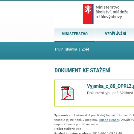
MINISTERSTVO
VZDĚLÁVÁNÍ
Titulní stránka
|
Zpět
DOKUMENT KE STAŽENÍ
Vyjimka_c_89_OPRLZ.
Dokument typu pdf | Velikost
Typ souboru:
Univerzálně použitelný formát dokumentů, kt
tisknout jej lze např. v programu
Adobe Reader
, vytvářet
doporučován k použití na webu.
Počet stažení:
945
Poslední změna souboru:
2013-10-10 09:19:40