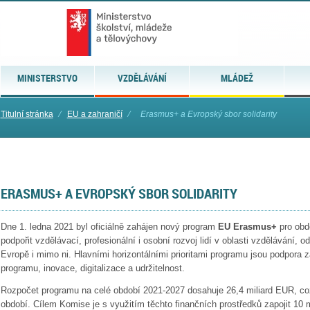
MINISTERSTVO
VZDĚLÁVÁNÍ
MLÁDEŽ
Titulní stránka
⁄
EU a zahraničí
⁄
Erasmus+ a Evropský sbor solidarity
ERASMUS+ A EVROPSKÝ SBOR SOLIDARITY
Dne 1. ledna 2021 byl oficiálně zahájen nový program
EU Erasmus+
pro obdo
podpořit vzdělávací, profesionální i osobní rozvoj lidí v oblasti vzdělávání, 
Evropě i mimo ni. Hlavními horizontálními prioritami programu jsou podpora 
programu, inovace, digitalizace a udržitelnost.
Rozpočet programu na celé období 2021-2027 dosahuje 26,4 miliard EUR, co
období. Cílem Komise je s využitím těchto finančních prostředků zapojit 10 