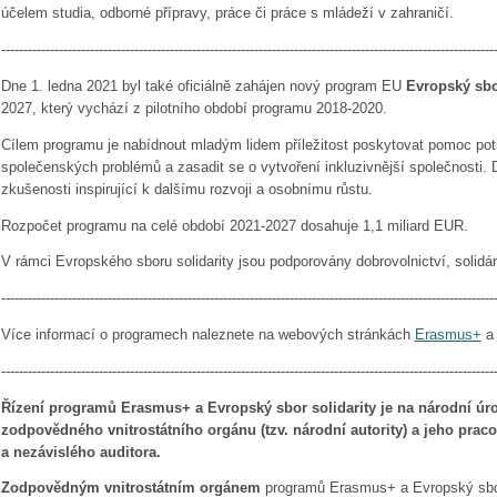
účelem studia, odborné přípravy, práce či práce s mládeží v zahraničí.
---------------------------------------------------------------------------------------------------------------
Dne 1. ledna 2021 byl také oficiálně zahájen nový program EU
Evropský sbor
2027, který vychází z pilotního období programu 2018-2020.
Cílem programu je nabídnout mladým lidem příležitost poskytovat pomoc pot
společenských problémů a zasadit se o vytvoření inkluzivnější společnosti. 
zkušenosti inspirující k dalšímu rozvoji a osobnímu růstu.
Rozpočet programu na celé období 2021-2027 dosahuje 1,1 miliard EUR.
V rámci Evropského sboru solidarity jsou podporovány dobrovolnictví, solidárn
---------------------------------------------------------------------------------------------------------------
Více informací o programech naleznete na webových stránkách
Erasmus+
---------------------------------------------------------------------------------------------------------------
Řízení programů Erasmus+ a Evropský sbor solidarity je na národní úr
zodpovědného vnitrostátního orgánu (tzv. národní autority) a jeho praco
a nezávislého auditora.
Zodpovědným vnitrostátním orgánem
programů Erasmus+ a Evropský sbor 