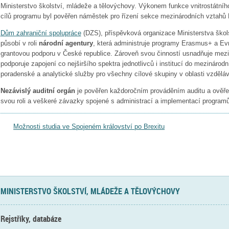
Ministerstvo školství, mládeže a tělovýchovy. Výkonem funkce vnitrostátní
cílů programu byl pověřen náměstek pro řízení sekce mezinárodních vztahů
Dům zahraniční spolupráce
(DZS), příspěvková organizace Ministerstva škol
působí v roli
národní agentury
, která administruje programy Erasmus+ a Evro
grantovou podporu v České republice. Zároveň svou činností usnadňuje mezi
podporuje zapojení co nejširšího spektra jednotlivců i institucí do mezinárodn
poradenské a analytické služby pro všechny cílové skupiny v oblasti vzděláv
Nezávislý auditní orgán
je pověřen každoročním prováděním auditu a ověřen
svou roli a veškeré závazky spojené s administrací a implementací programů
Možnosti studia ve Spojeném království po Brexitu
MINISTERSTVO ŠKOLSTVÍ, MLÁDEŽE A TĚLOVÝCHOVY
Rejstříky, databáze