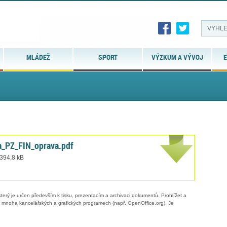
MLÁDEŽ
SPORT
VÝZKUM A VÝVOJ
E
la_PZ_FIN_oprava.pdf
 394,8 kB
erý je určen především k tisku, prezentacím a archivaci dokumentů. Prohlížet a
 v mnoha kancelářských a grafických programech (např. OpenOffice.org). Je