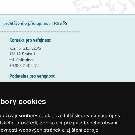
|
prohlášení o přístupnosti
|
RSS
Kontakt pro veřejnost
Karmelitská 529/5
118 12 Praha 1
tel. ústředna:
+420 234 811 111
Podatelna pro veřejnost:
pondělí a středa - 7:30-17:00
úterý a čtvrtek - 7:30-15:30
pátek - 7:30-14:00
bory cookies
8:30 - 9:30 - bezpečnostní přestávka
(více informací
ZDE
)
užívají soubory cookies a další sledovací nástroje s
elského prostředí, zobrazení přizpůsobeného obsahu
Elektronická podatelna:
těvnosti webových stránek a zjištění zdroje
posta@msmt
gov
cz