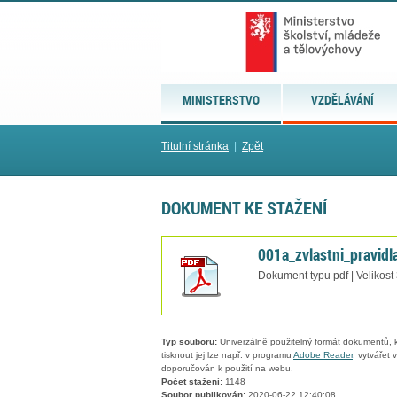
MINISTERSTVO
VZDĚLÁVÁNÍ
Titulní stránka
|
Zpět
DOKUMENT KE STAŽENÍ
001a_zvlastni_pravid
Dokument typu pdf | Velikost
Typ souboru:
Univerzálně použitelný formát dokumentů, kt
tisknout jej lze např. v programu
Adobe Reader
, vytvářet
doporučován k použití na webu.
Počet stažení:
1148
Soubor publikován:
2020-06-22 12:40:08