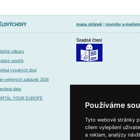
TĚLOVÝCHOVY
mapa stránek
|
novinky e-mailem
Snadné čtení
ležité odkazy
olský rejstřík
ehled vysokých škol
án veřejných zakázek 2026
evřená data
ORTÁL YOUR EUROPE
Používáme sou
Tyto webové stránky po
cílem vylepšení uživat
a reklam, analýzy návš