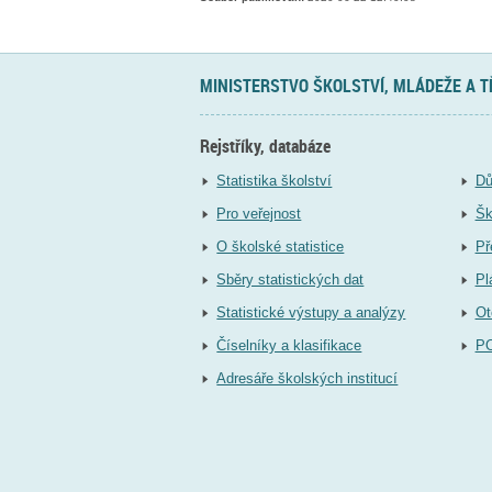
MINISTERSTVO ŠKOLSTVÍ, MLÁDEŽE A 
Rejstříky, databáze
Statistika školství
Dů
Pro veřejnost
Šk
O školské statistice
Př
Sběry statistických dat
Pl
Statistické výstupy a analýzy
Ot
Číselníky a klasifikace
P
Adresáře školských institucí