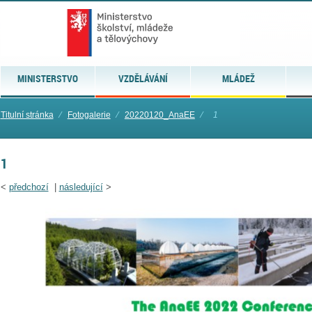
MINISTERSTVO
VZDĚLÁVÁNÍ
MLÁDEŽ
Titulní stránka
⁄
Fotogalerie
⁄
20220120_AnaEE
⁄
1
1
<
předchozí
|
následující
>