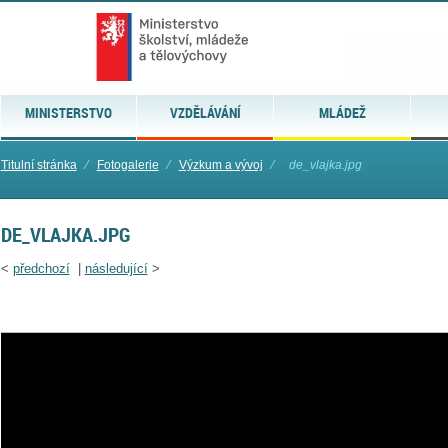
MINISTERSTVO
VZDĚLÁVÁNÍ
MLÁDEŽ
Titulní stránka
⁄
Fotogalerie
⁄
Výzkum a vývoj
⁄
de_vlajka.jpg
DE_VLAJKA.JPG
<
předchozí
|
následující
>