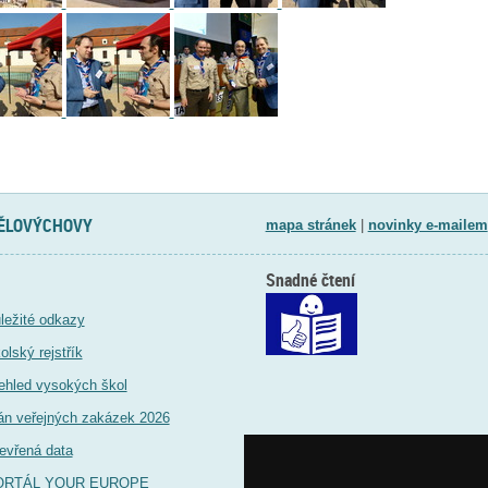
TĚLOVÝCHOVY
mapa stránek
|
novinky e-mailem
Snadné čtení
ležité odkazy
olský rejstřík
ehled vysokých škol
án veřejných zakázek 2026
evřená data
ORTÁL YOUR EUROPE