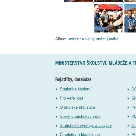
Album:
ministr a valný sněm junáka
MINISTERSTVO ŠKOLSTVÍ, MLÁDEŽE A 
Rejstříky, databáze
Statistika školství
Dů
Pro veřejnost
Šk
O školské statistice
Př
Sběry statistických dat
Pl
Statistické výstupy a analýzy
Ot
Číselníky a klasifikace
P