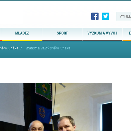
MLÁDEŽ
SPORT
VÝZKUM A VÝVOJ
E
 sněm junáka
⁄
ministr a valný sněm junáka