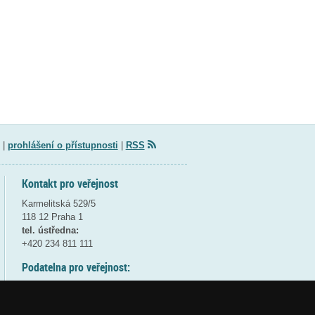
|
prohlášení o přístupnosti
|
RSS
Kontakt pro veřejnost
Karmelitská 529/5
118 12 Praha 1
tel. ústředna:
+420 234 811 111
Podatelna pro veřejnost:
pondělí a středa - 7:30-17:00
úterý a čtvrtek - 7:30-15:30
pátek - 7:30-14:00