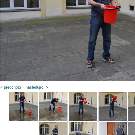
<
předchozí
|
následující
>