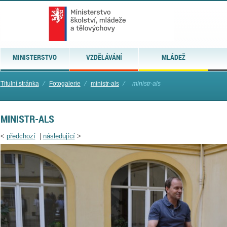
MINISTERSTVO
VZDĚLÁVÁNÍ
MLÁDEŽ
Titulní stránka
⁄
Fotogalerie
⁄
ministr-als
⁄
ministr-als
MINISTR-ALS
<
předchozí
|
následující
>