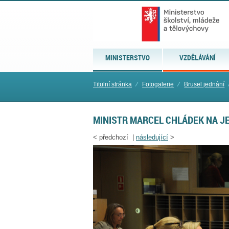
MINISTERSTVO
VZDĚLÁVÁNÍ
Titulní stránka
⁄
Fotogalerie
⁄
Brusel jednání
MINISTR MARCEL CHLÁDEK NA J
<
předchozí |
následující
>