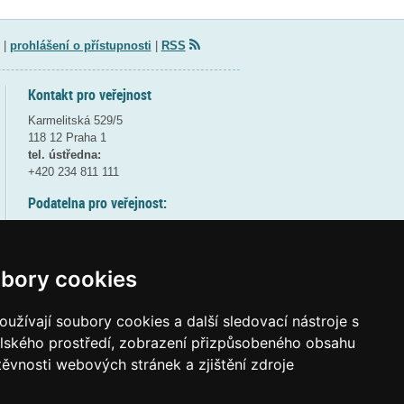
|
prohlášení o přístupnosti
|
RSS
Kontakt pro veřejnost
Karmelitská 529/5
118 12 Praha 1
tel. ústředna:
+420 234 811 111
Podatelna pro veřejnost:
pondělí a středa - 7:30-17:00
úterý a čtvrtek - 7:30-15:30
pátek - 7:30-14:00
bory cookies
8:30 - 9:30 - bezpečnostní přestávka
(více informací
ZDE
)
užívají soubory cookies a další sledovací nástroje s
elského prostředí, zobrazení přizpůsobeného obsahu
Elektronická podatelna:
těvnosti webových stránek a zjištění zdroje
posta@msmt
gov
cz
ID datové schránky:
vidaawt