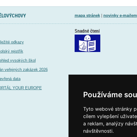
TĚLOVÝCHOVY
mapa stránek
|
novinky e-mailem
Snadné čtení
ležité odkazy
olský rejstřík
ehled vysokých škol
án veřejných zakázek 2026
evřená data
ORTÁL YOUR EUROPE
Používáme sou
Tyto webové stránky po
cílem vylepšení uživat
a reklam, analýzy návš
návštěvnosti.