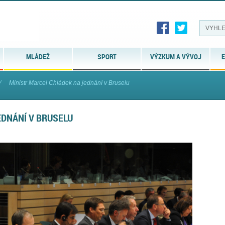
MLÁDEŽ
SPORT
VÝZKUM A VÝVOJ
E
⁄
Ministr Marcel Chládek na jednání v Bruselu
EDNÁNÍ V BRUSELU