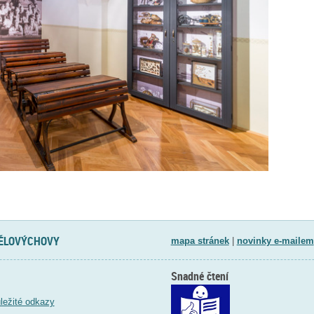
TĚLOVÝCHOVY
mapa stránek
|
novinky e-mailem
Snadné čtení
ležité odkazy