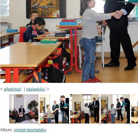
<
předchozí
|
následující
>
Album:
ministr-bruntalsko