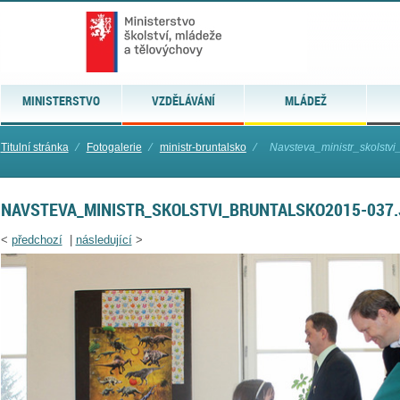
MINISTERSTVO
VZDĚLÁVÁNÍ
MLÁDEŽ
Titulní stránka
⁄
Fotogalerie
⁄
ministr-bruntalsko
⁄
Navsteva_ministr_skolstv
NAVSTEVA_MINISTR_SKOLSTVI_BRUNTALSKO2015-037
<
předchozí
|
následující
>