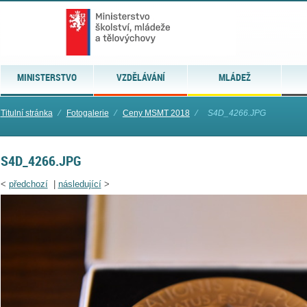
MINISTERSTVO
VZDĚLÁVÁNÍ
MLÁDEŽ
Titulní stránka
⁄
Fotogalerie
⁄
Ceny MSMT 2018
⁄
S4D_4266.JPG
S4D_4266.JPG
<
předchozí
|
následující
>