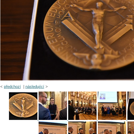
<
předchozí
|
následující
>