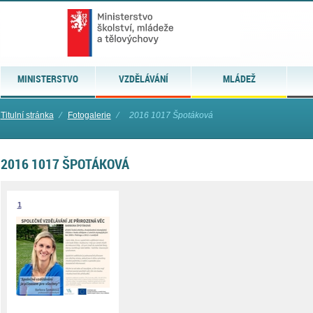
MINISTERSTVO
VZDĚLÁVÁNÍ
MLÁDEŽ
Titulní stránka
⁄
Fotogalerie
⁄
2016 1017 Špotáková
2016 1017 ŠPOTÁKOVÁ
1