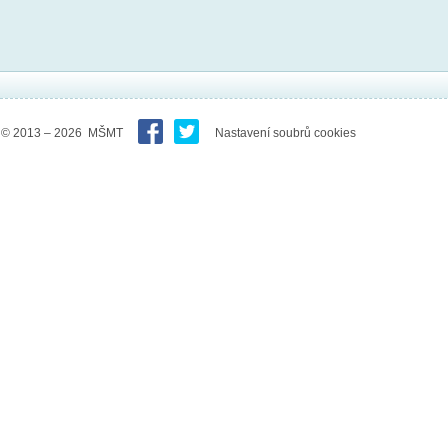
© 2013 – 2026 MŠMT
Nastavení soubrů cookies