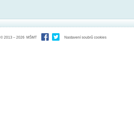
© 2013 – 2026 MŠMT
Nastavení soubrů cookies