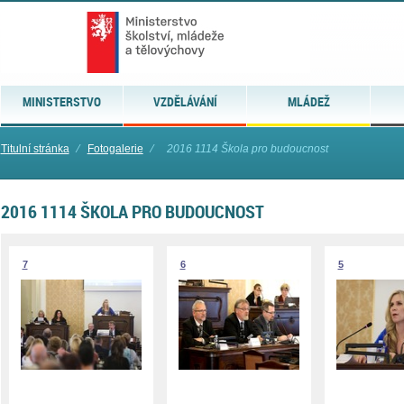
MINISTERSTVO
VZDĚLÁVÁNÍ
MLÁDEŽ
Titulní stránka
⁄
Fotogalerie
⁄
2016 1114 Škola pro budoucnost
2016 1114 ŠKOLA PRO BUDOUCNOST
7
6
5