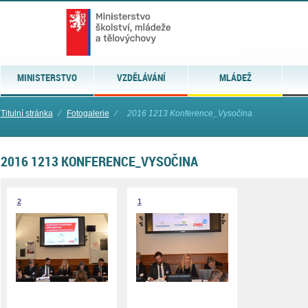
MINISTERSTVO
VZDĚLÁVÁNÍ
MLÁDEŽ
Titulní stránka
⁄
Fotogalerie
⁄
2016 1213 Konference_Vysočina
2016 1213 KONFERENCE_VYSOČINA
2
1