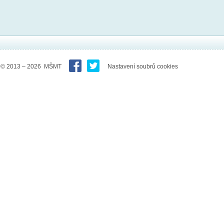
© 2013 – 2026 MŠMT
Nastavení soubrů cookies