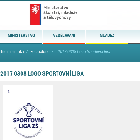
MINISTERSTVO
VZDĚLÁVÁNÍ
MLÁDEŽ
Titulní stránka
⁄
Fotogalerie
⁄
2017 0308 Logo Sportovní liga
2017 0308 LOGO SPORTOVNÍ LIGA
1