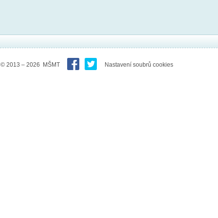
© 2013 – 2026 MŠMT
Nastavení soubrů cookies