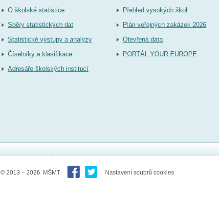
O školské statistice
Přehled vysokých škol
Sběry statistických dat
Plán veřejných zakázek 2026
Statistické výstupy a analýzy
Otevřená data
Číselníky a klasifikace
PORTÁL YOUR EUROPE
Adresáře školských institucí
© 2013 – 2026 MŠMT
Nastavení soubrů cookies