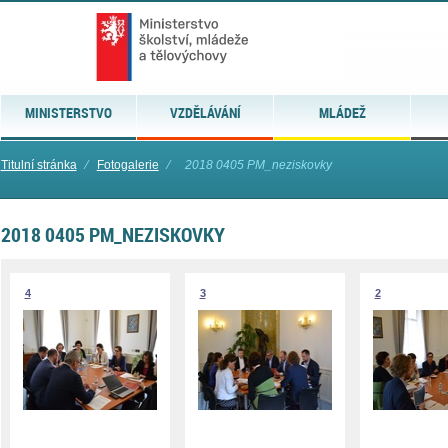
MINISTERSTVO
VZDĚLÁVÁNÍ
MLÁDEŽ
Titulní stránka
⁄
Fotogalerie
⁄
2018 0405 PM_neziskovky
2018 0405 PM_NEZISKOVKY
4
3
2