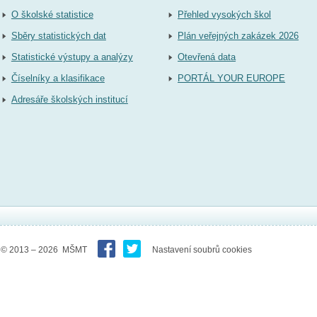
O školské statistice
Přehled vysokých škol
Sběry statistických dat
Plán veřejných zakázek 2026
Statistické výstupy a analýzy
Otevřená data
Číselníky a klasifikace
PORTÁL YOUR EUROPE
Adresáře školských institucí
© 2013 – 2026 MŠMT
Nastavení soubrů cookies