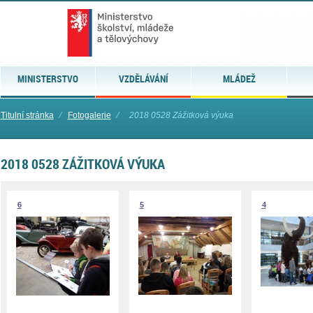
MINISTERSTVO
VZDĚLÁVÁNÍ
MLÁDEŽ
Titulní stránka
⁄
Fotogalerie
⁄
2018 0528 Zážitková výuka
2018 0528 ZÁŽITKOVÁ VÝUKA
6
5
4