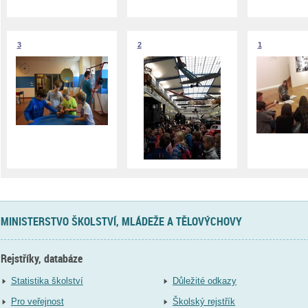
3
2
1
MINISTERSTVO ŠKOLSTVÍ, MLÁDEŽE A TĚLOVÝCHOVY
Rejstříky, databáze
Statistika školství
Důležité odkazy
Pro veřejnost
Školský rejstřík