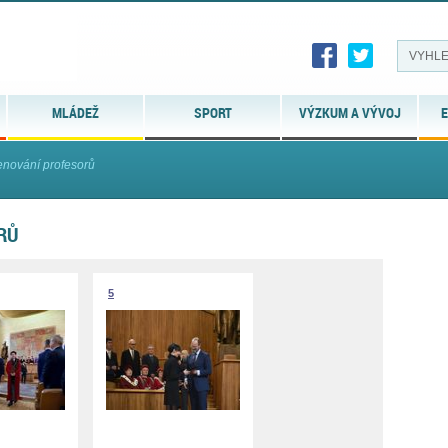
MLÁDEŽ
SPORT
VÝZKUM A VÝVOJ
E
nování profesorů
RŮ
5