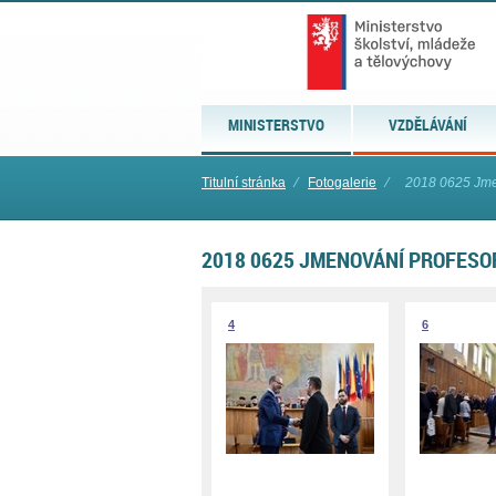
MINISTERSTVO
VZDĚLÁVÁNÍ
Titulní stránka
⁄
Fotogalerie
⁄
2018 0625 Jme
2018 0625 JMENOVÁNÍ PROFESO
4
6