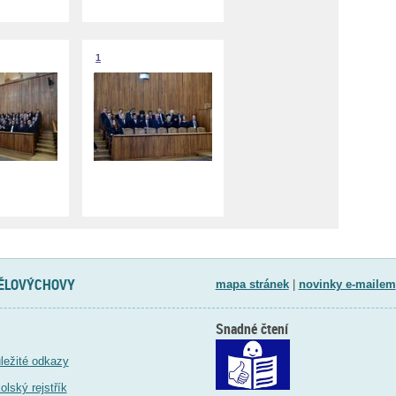
1
TĚLOVÝCHOVY
mapa stránek
|
novinky e-mailem
Snadné čtení
ležité odkazy
olský rejstřík