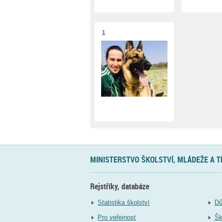
1
MINISTERSTVO ŠKOLSTVÍ, MLÁDEŽE A 
Rejstříky, databáze
Statistika školství
Dů
Pro veřejnost
Šk