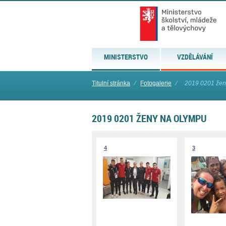
MINISTERSTVO
VZDĚLÁVÁNÍ
Titulní stránka
⁄
Fotogalerie
⁄
2019 0201 žen
2019 0201 ŽENY NA OLYMPU
4
3