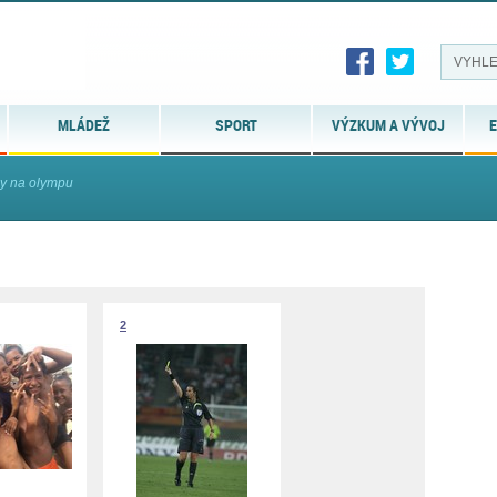
MLÁDEŽ
SPORT
VÝZKUM A VÝVOJ
E
y na olympu
2