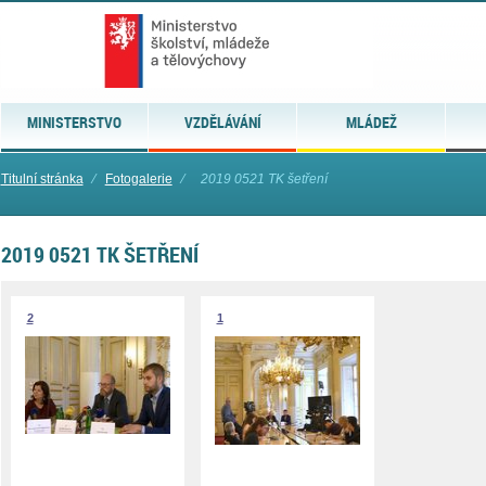
MINISTERSTVO
VZDĚLÁVÁNÍ
MLÁDEŽ
Titulní stránka
⁄
Fotogalerie
⁄
2019 0521 TK šetření
2019 0521 TK ŠETŘENÍ
2
1