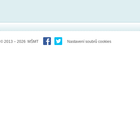
© 2013 – 2026 MŠMT
Nastavení soubrů cookies