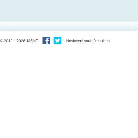
© 2013 – 2026 MŠMT
Nastavení soubrů cookies