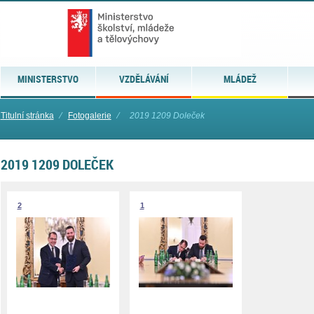
MINISTERSTVO
VZDĚLÁVÁNÍ
MLÁDEŽ
Titulní stránka
⁄
Fotogalerie
⁄
2019 1209 Doleček
2019 1209 DOLEČEK
2
1