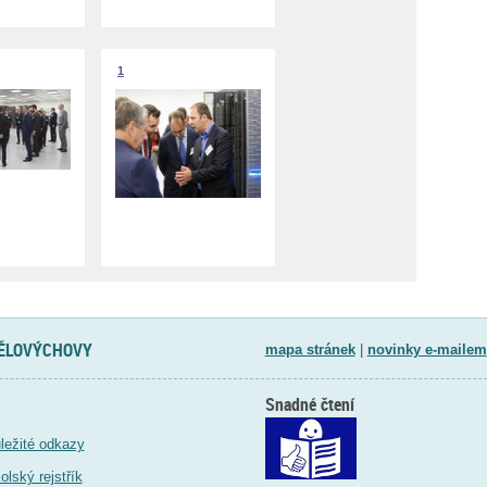
1
TĚLOVÝCHOVY
mapa stránek
|
novinky e-mailem
Snadné čtení
ležité odkazy
olský rejstřík