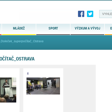
MLÁDEŽ
SPORT
VÝZKUM A VÝVOJ
E
Doleček_superpočítač_Ostrava
OČÍTAČ_OSTRAVA
4