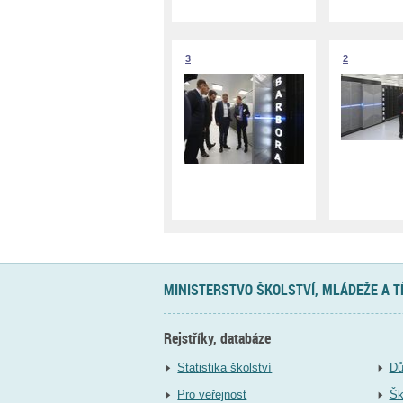
3
2
MINISTERSTVO ŠKOLSTVÍ, MLÁDEŽE A 
Rejstříky, databáze
Statistika školství
Dů
Pro veřejnost
Šk