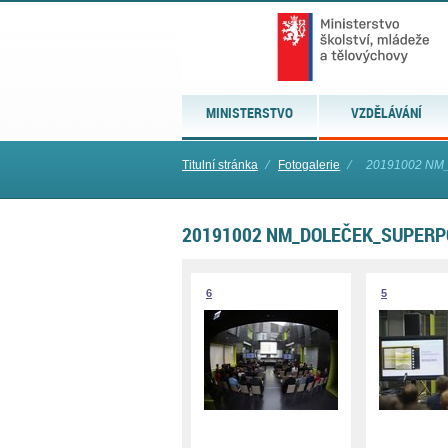
MINISTERSTVO
VZDĚLÁVÁNÍ
Titulní stránka
⁄
Fotogalerie
⁄
20191002 NM_
20191002 NM_DOLEČEK_SUPERP
6
5