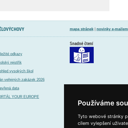
TĚLOVÝCHOVY
mapa stránek
|
novinky e-mailem
Snadné čtení
ležité odkazy
olský rejstřík
ehled vysokých škol
án veřejných zakázek 2026
evřená data
ORTÁL YOUR EUROPE
Používáme sou
Tyto webové stránky po
cílem vylepšení uživat