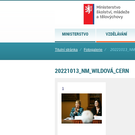
MINISTERSTVO
VZDĚLÁVÁNÍ
Titulní stránka
⁄
Fotogalerie
⁄
20221013_NM
20221013_NM_WILDOVÁ_CERN
1