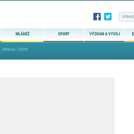
MLÁDEŽ
SPORT
VÝZKUM A VÝVOJ
E
_Wildová_CERN