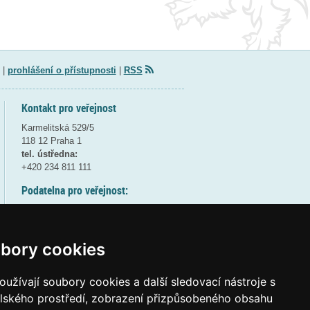
|
prohlášení o přístupnosti
|
RSS
Kontakt pro veřejnost
Karmelitská 529/5
118 12 Praha 1
tel. ústředna:
+420 234 811 111
Podatelna pro veřejnost:
pondělí a středa - 7:30-17:00
úterý a čtvrtek - 7:30-15:30
pátek - 7:30-14:00
bory cookies
8:30 - 9:30 - bezpečnostní přestávka
(více informací
ZDE
)
užívají soubory cookies a další sledovací nástroje s
elského prostředí, zobrazení přizpůsobeného obsahu
Elektronická podatelna: