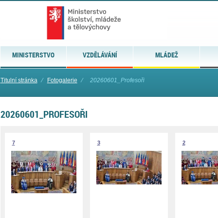
MINISTERSTVO
VZDĚLÁVÁNÍ
MLÁDEŽ
Titulní stránka
⁄
Fotogalerie
⁄
20260601_Profesoři
20260601_PROFESOŘI
7
3
2