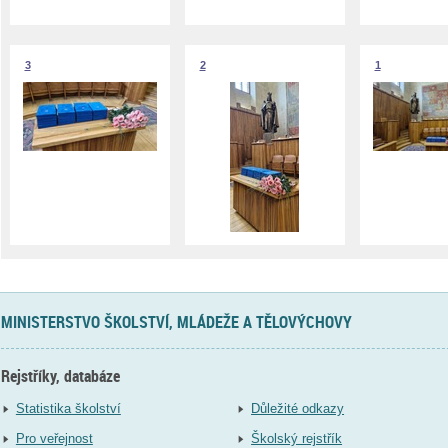
3
2
1
MINISTERSTVO ŠKOLSTVÍ, MLÁDEŽE A TĚLOVÝCHOVY
Rejstříky, databáze
Statistika školství
Důležité odkazy
Pro veřejnost
Školský rejstřík