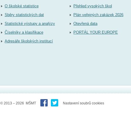
O školské statistice
Přehled vysokých škol
Sběry statistických dat
Plán veřejných zakázek 2026
Statistické výstupy a analýzy
Otevřená data
Číselníky a klasifikace
PORTÁL YOUR EUROPE
Adresáře školských institucí
© 2013 – 2026 MŠMT
Nastavení soubrů cookies