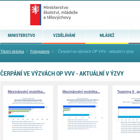
MINISTERSTVO
VZDĚLÁVÁNÍ
MLÁDEŽ
Titulní stránka
⁄
Fotogalerie
⁄
Čerpání ve výzvách OP VVV - aktuální v ýzvy
ČERPÁNÍ VE VÝZVÁCH OP VVV - AKTUÁLNÍ V ÝZVY
Mezinárodní mobilita...
Mezinárodní mobilita...
Teaming II_.j