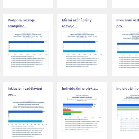
Podpora rozvoje
Místní akční plány
Inkluzivní vzd
studijního...
rozvoje...
pro...
Inkluzivní vzdělávání
Individuální projekty...
Individuální pr
pro...