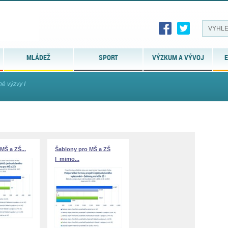
MLÁDEŽ
SPORT
VÝZKUM A VÝVOJ
E
né výzvy I
MŠ a ZŠ...
Šablony pro MŠ a ZŠ
I_mimo...