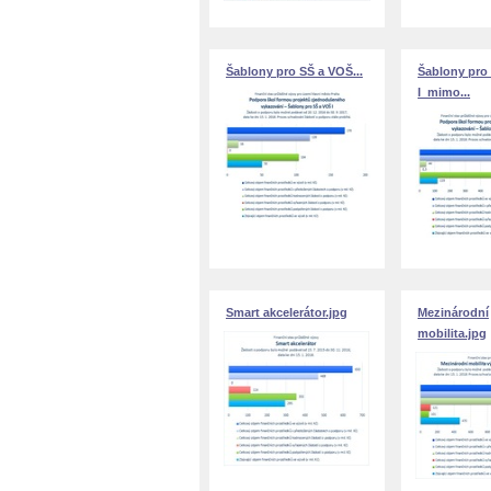
Šablony pro SŠ a VOŠ...
Šablony pro
I_mimo...
Smart akcelerátor.jpg
Mezinárodní
mobilita.jpg