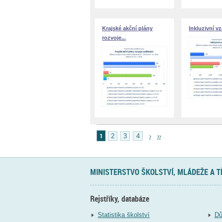
Krajské akční plány
Inkluzivní v
rozvoje...
1
2
3
4
›
››
MINISTERSTVO ŠKOLSTVÍ, MLÁDEŽE A 
Rejstříky, databáze
Statistika školství
Dů