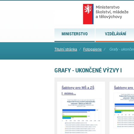
MINISTERSTVO
VZDĚLÁVÁNÍ
Titulní stránka
⁄
Fotogalerie
⁄
Grafy - ukonče
GRAFY - UKONČENÉ VÝZVY I
Šablony pro MŠ a ZŠ
Šablony pro 
I_mimo...