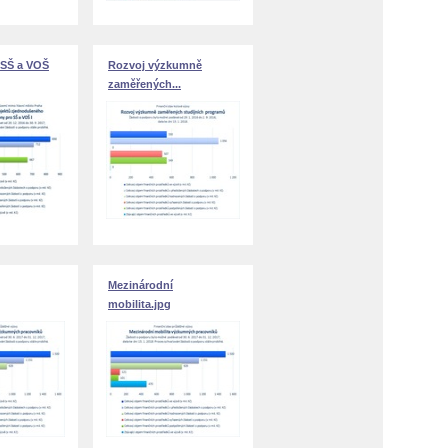
 SŠ a VOŠ
Rozvoj výzkumně
zaměřených...
Mezinárodní
mobilita.jpg