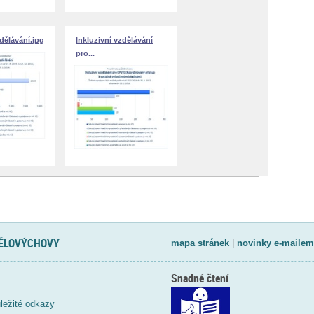
zdělávání.jpg
Inkluzivní vzdělávání
pro...
TĚLOVÝCHOVY
mapa stránek
|
novinky e-mailem
Snadné čtení
ležité odkazy