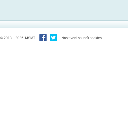
© 2013 – 2026 MŠMT
Nastavení soubrů cookies