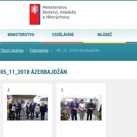
MINISTERSTVO
VZDĚLÁVÁNÍ
MLÁDEŽ
Titulní stránka
⁄
Fotogalerie
⁄
05_11_2018 Ázerbajdžán
05_11_2018 ÁZERBAJDŽÁN
2
1