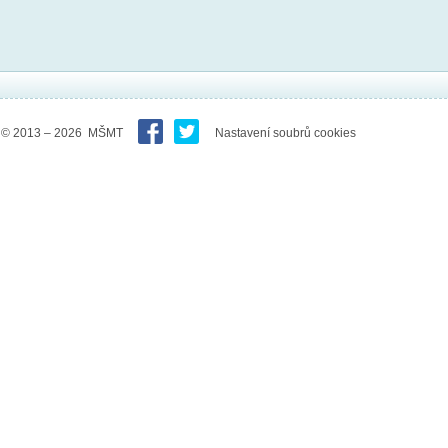
© 2013 – 2026 MŠMT
Nastavení soubrů cookies