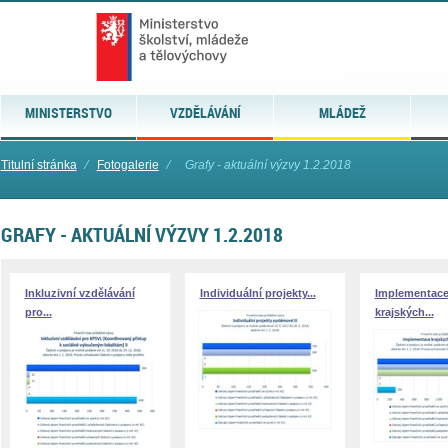
MINISTERSTVO
VZDĚLÁVÁNÍ
MLÁDEŽ
Titulní stránka
⁄
Fotogalerie
⁄
Grafy - aktuální výzvy 1.2.2018
GRAFY - AKTUÁLNÍ VÝZVY 1.2.2018
Inkluzivní vzdělávání
Individuální projekty...
Implementac
pro...
krajských...