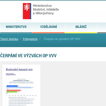
MINISTERSTVO
VZDĚLÁVÁNÍ
MLÁDEŽ
Titulní stránka
⁄
Fotogalerie
⁄
Čerpání ve výzvách OP VVV
ČERPÁNÍ VE VÝZVÁCH OP VVV
Budování kapacit pro
rozvoj...