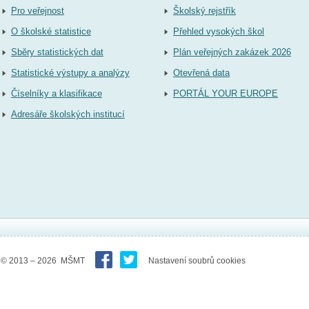
Pro veřejnost
Školský rejstřík
O školské statistice
Přehled vysokých škol
Sběry statistických dat
Plán veřejných zakázek 2026
Statistické výstupy a analýzy
Otevřená data
Číselníky a klasifikace
PORTÁL YOUR EUROPE
Adresáře školských institucí
© 2013 – 2026 MŠMT
Nastavení soubrů cookies