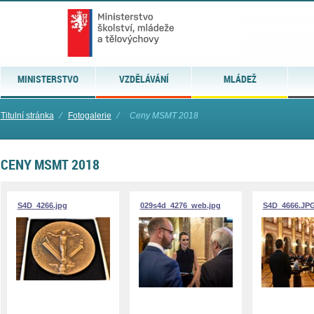
MINISTERSTVO
VZDĚLÁVÁNÍ
MLÁDEŽ
Titulní stránka
⁄
Fotogalerie
⁄
Ceny MSMT 2018
CENY MSMT 2018
S4D_4266.jpg
029s4d_4276_web.jpg
S4D_4666.JP