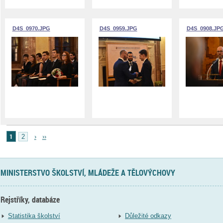
D4S_0970.JPG
D4S_0959.JPG
D4S_0908.JP
1
2
›
››
MINISTERSTVO ŠKOLSTVÍ, MLÁDEŽE A TĚLOVÝCHOVY
Rejstříky, databáze
Statistika školství
Důležité odkazy