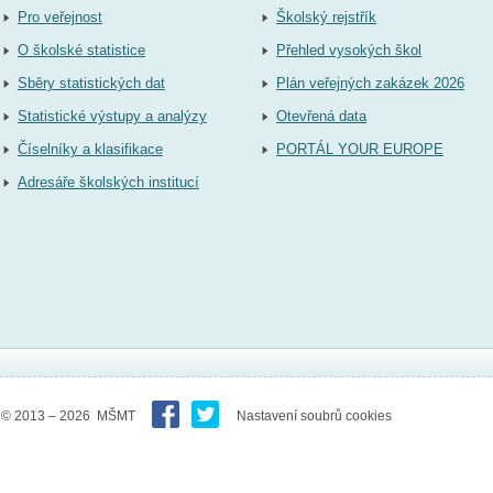
Pro veřejnost
Školský rejstřík
O školské statistice
Přehled vysokých škol
Sběry statistických dat
Plán veřejných zakázek 2026
Statistické výstupy a analýzy
Otevřená data
Číselníky a klasifikace
PORTÁL YOUR EUROPE
Adresáře školských institucí
© 2013 – 2026 MŠMT
Nastavení soubrů cookies