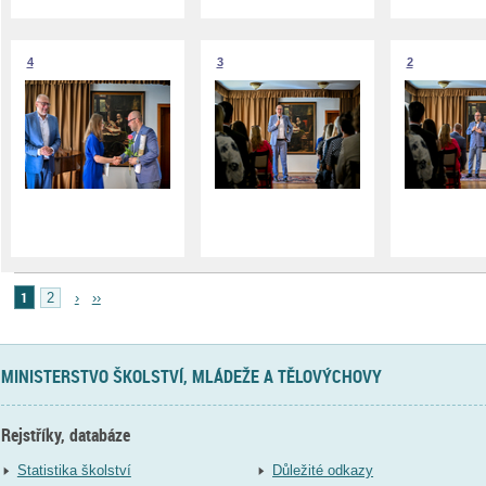
4
3
2
1
2
›
››
MINISTERSTVO ŠKOLSTVÍ, MLÁDEŽE A TĚLOVÝCHOVY
Rejstříky, databáze
Statistika školství
Důležité odkazy