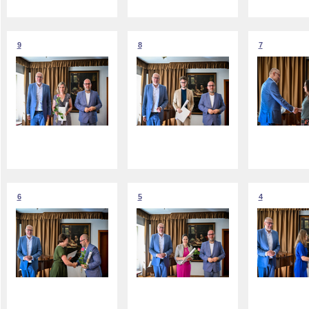
9
8
7
6
5
4