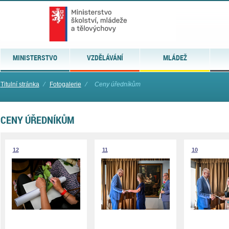
MINISTERSTVO
VZDĚLÁVÁNÍ
MLÁDEŽ
Titulní stránka
⁄
Fotogalerie
⁄
Ceny úředníkům
CENY ÚŘEDNÍKŮM
12
11
10