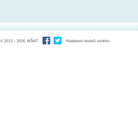
© 2013 – 2026 MŠMT
Nastavení soubrů cookies