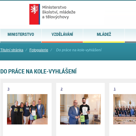
MINISTERSTVO
VZDĚLÁVÁNÍ
MLÁDEŽ
Titulní stránka
⁄
Fotogalerie
⁄
Do práce na kole-vyhlášení
DO PRÁCE NA KOLE-VYHLÁŠENÍ
3
2
1