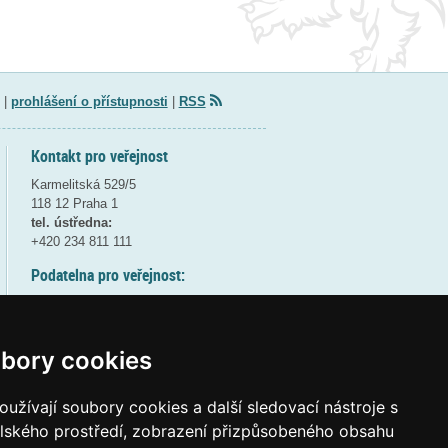
|
prohlášení o přístupnosti
|
RSS
Kontakt pro veřejnost
Karmelitská 529/5
118 12 Praha 1
tel. ústředna:
+420 234 811 111
Podatelna pro veřejnost:
pondělí a středa - 7:30-17:00
úterý a čtvrtek - 7:30-15:30
pátek - 7:30-14:00
bory cookies
8:30 - 9:30 - bezpečnostní přestávka
(více informací
ZDE
)
užívají soubory cookies a další sledovací nástroje s
elského prostředí, zobrazení přizpůsobeného obsahu
Elektronická podatelna: