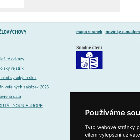
TĚLOVÝCHOVY
mapa stránek
|
novinky e-mailem
Snadné čtení
ležité odkazy
olský rejstřík
ehled vysokých škol
án veřejných zakázek 2026
evřená data
ORTÁL YOUR EUROPE
Používáme sou
Tyto webové stránky po
cílem vylepšení uživat