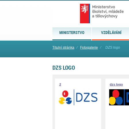
MINISTERSTVO
VZDĚLÁVÁNÍ
Titulní stránka
⁄
Fotogalerie
⁄
DZS logo
DZS LOGO
2
dzs logo