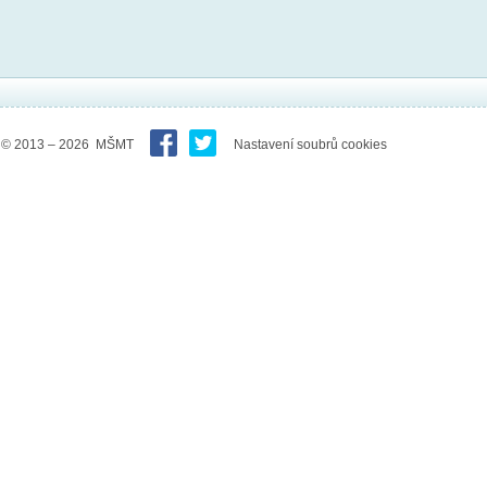
© 2013 – 2026 MŠMT
Nastavení soubrů cookies