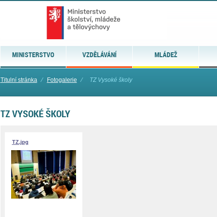
MINISTERSTVO
VZDĚLÁVÁNÍ
MLÁDEŽ
Titulní stránka
⁄
Fotogalerie
⁄
TZ Vysoké školy
TZ VYSOKÉ ŠKOLY
TZ.jpg